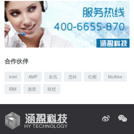
合作伙伴
Intel
AMP
友讯
思科
红帽
McAfee
IBM
惠普
联想