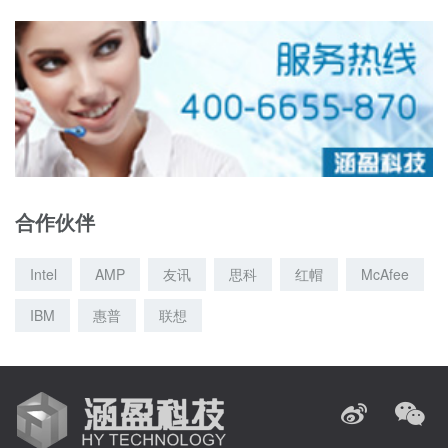
合作伙伴
Intel
AMP
友讯
思科
红帽
McAfee
IBM
惠普
联想